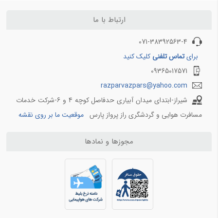
بلیط هواپیما کیش به اصفهان
بلیط هواپیما کیش به اهواز
ارتباط با ما
بلیط هواپیما کیش به بندرعباس
071-38392563-4
مسیرهای منتخب بلیط هواپیما و چارتر 4
برای
تماس تلفنی
کلیک کنید
09365017571
بلیط هواپیما اهواز به تهران
بلیط هواپیما اهواز به مشهد
razparvazpars@yahoo.com
بلیط هواپیما اصفهان به تهران
شیراز-ابتدای میدان آبیاری حدفاصل کوچه 4 و 6-شرکت خدمات
بلیط هواپیما اصفهان به مشهد
مسافرت هوایی و گردشگری راز پرواز پارس
موقعیت ما بر روی نقشه
بلیط هواپیما شیراز به تهران
بلیط هواپیما شیراز به مشهد
مجوزها و نمادها