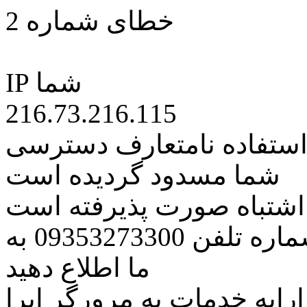
خطای شماره 2
IP شما
216.73.216.115
 استفاده نامتعارف دسترسی
شما مسدود گردیده است
ه اشتباه صورت پذیرفته است
مراتب این مسئله را از طریق شماره تلفن 09353273300 به
ما اطلاع دهید
رایه خدمات به مرورگر اپرا