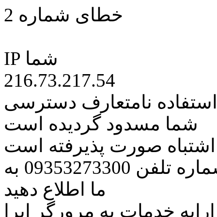
خطای شماره 2
IP شما
216.73.217.54
 استفاده نامتعارف دسترسی
شما مسدود گردیده است
ه اشتباه صورت پذیرفته است
مراتب این مسئله را از طریق شماره تلفن 09353273300 به
ما اطلاع دهید
رایه خدمات به مرورگر اپرا