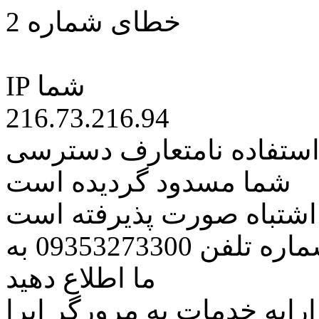
خطای شماره 2
IP شما
216.73.216.94
 استفاده نامتعارف دسترسی
شما مسدود گردیده است
ه اشتباه صورت پذیرفته است
مراتب این مسئله را از طریق شماره تلفن 09353273300 به
ما اطلاع دهید
رایه خدمات به مرورگر اپرا