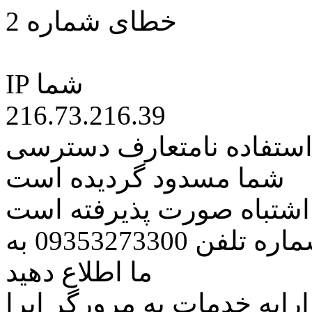
خطای شماره 2
IP شما
216.73.216.39
 استفاده نامتعارف دسترسی
شما مسدود گردیده است
ه اشتباه صورت پذیرفته است
مراتب این مسئله را از طریق شماره تلفن 09353273300 به
ما اطلاع دهید
رایه خدمات به مرورگر اپرا