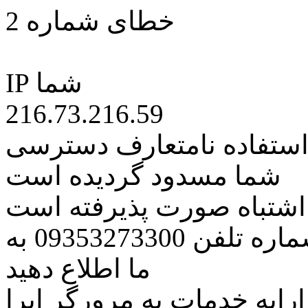
خطای شماره 2
IP شما
216.73.216.59
 استفاده نامتعارف دسترسی
شما مسدود گردیده است
ه اشتباه صورت پذیرفته است
مراتب این مسئله را از طریق شماره تلفن 09353273300 به
ما اطلاع دهید
رایه خدمات به مرورگر اپرا