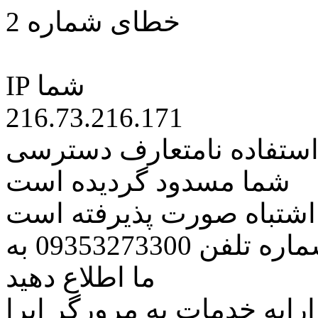
خطای شماره 2
IP شما
216.73.216.171
 استفاده نامتعارف دسترسی
شما مسدود گردیده است
ه اشتباه صورت پذیرفته است
مراتب این مسئله را از طریق شماره تلفن 09353273300 به
ما اطلاع دهید
رایه خدمات به مرورگر اپرا