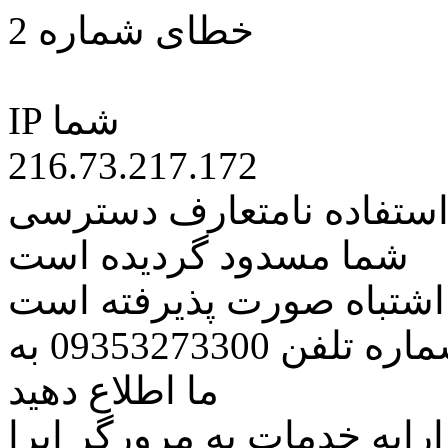
خطای شماره 2
IP شما
216.73.217.172
 استفاده نامتعارف دسترسی
شما مسدود گردیده است
ه اشتباه صورت پذیرفته است
مراتب این مسئله را از طریق شماره تلفن 09353273300 به
ما اطلاع دهید
رایه خدمات به مرورگر اپرا