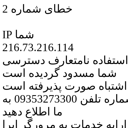
خطای شماره 2
IP شما
216.73.216.114
 استفاده نامتعارف دسترسی
شما مسدود گردیده است
ه اشتباه صورت پذیرفته است
مراتب این مسئله را از طریق شماره تلفن 09353273300 به
ما اطلاع دهید
رایه خدمات به مرورگر اپرا