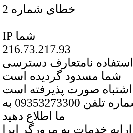
خطای شماره 2
IP شما
216.73.217.93
 استفاده نامتعارف دسترسی
شما مسدود گردیده است
ه اشتباه صورت پذیرفته است
مراتب این مسئله را از طریق شماره تلفن 09353273300 به
ما اطلاع دهید
رایه خدمات به مرورگر اپرا