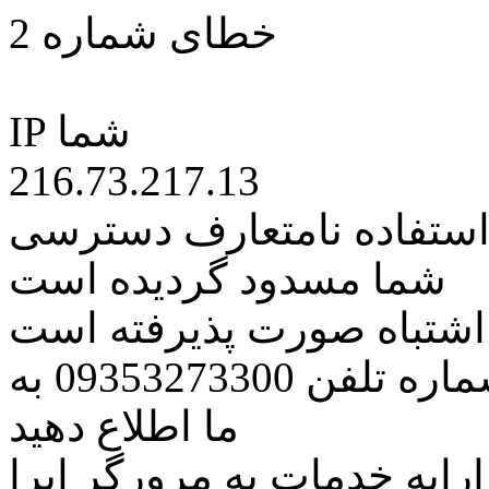
خطای شماره 2
IP شما
216.73.217.13
 استفاده نامتعارف دسترسی
شما مسدود گردیده است
ه اشتباه صورت پذیرفته است
مراتب این مسئله را از طریق شماره تلفن 09353273300 به
ما اطلاع دهید
رایه خدمات به مرورگر اپرا